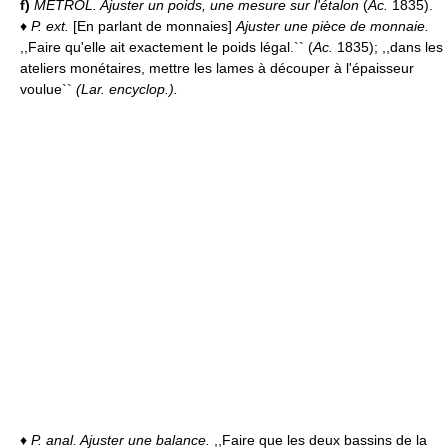
f)
MÉTROL.
Ajuster un poids, une mesure sur l'étalon
(
Ac.
1835).
♦
P. ext.
[En parlant de monnaies]
Ajuster une pièce de monnaie.
,,Faire qu'elle ait exactement le poids légal.`` (
Ac.
1835); ,,dans les
ateliers monétaires, mettre les lames à découper à l'épaisseur
voulue``
(
Lar. encyclop.
).
♦
P. anal.
Ajuster une balance.
,,Faire que les deux bassins de la