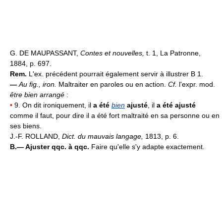
G. DE MAUPASSANT,
Contes et nouvelles,
t. 1, La Patronne,
1884, p. 697.
Rem.
L'ex. précédent pourrait également servir à illustrer B 1.
—
Au fig., iron.
Maltraiter en paroles ou en action.
Cf.
l'expr. mod.
être bien arrangé
:
•
9. On dit ironiquement, il
a été
bien
ajusté
, il
a été ajusté
comme il faut, pour dire il a été fort maltraité en sa personne ou en
ses biens.
J.-F. ROLLAND,
Dict. du mauvais langage,
1813, p. 6.
B.—
Ajuster qqc. à qqc.
Faire qu'elle s'y adapte exactement.