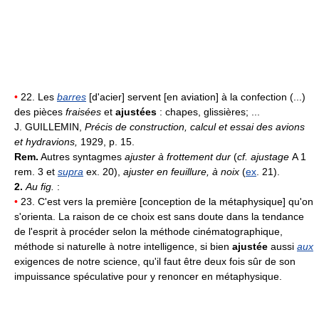
•
22. Les
barres
[d'acier] servent [en aviation] à la confection (...)
des pièces
fraisées
et
ajustées
: chapes, glissières; ...
J. GUILLEMIN,
Précis de construction, calcul et essai des avions
et hydravions,
1929, p. 15.
Rem.
Autres syntagmes
ajuster à frottement dur
(
cf. ajustage
A 1
rem. 3 et
supra
ex. 20),
ajuster en feuillure, à noix
(
ex
. 21).
2.
Au fig.
:
•
23. C'est vers la première [conception de la métaphysique] qu'on
s'orienta. La raison de ce choix est sans doute dans la tendance
de l'esprit à procéder selon la méthode cinématographique,
méthode si naturelle à notre intelligence, si bien
ajustée
aussi
aux
exigences de notre science, qu'il faut être deux fois sûr de son
impuissance spéculative pour y renoncer en métaphysique.