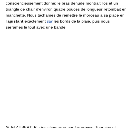
consciencieusement donné; le bras dénudé montrait l'os et un
triangle de chair d'environ quatre pouces de longueur retombait en
manchette. Nous tâchâmes de remettre le morceau à sa place en
l'
ajustant
exactement
sur
les bords de la plaie, puis nous
serrâmes le tout avec une bande.
G. FLAUBERT,
Par les champs et par les grèves,
Touraine et