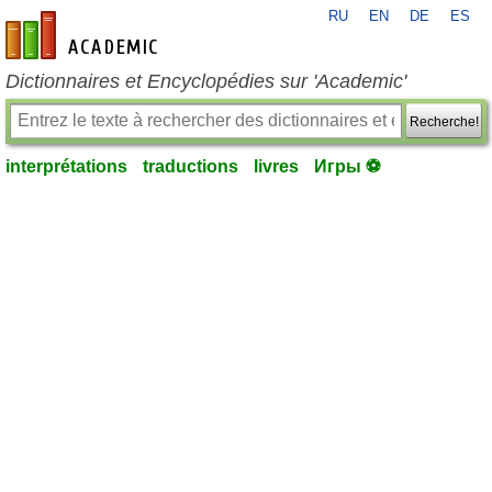
RU
EN
DE
ES
fr-academic.com
Dictionnaires et Encyclopédies sur 'Academic'
Recherche!
interprétations
traductions
livres
Игры ⚽