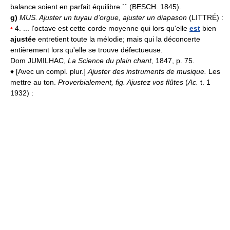
balance soient en parfait équilibre.`` (BESCH. 1845).
g)
MUS.
Ajuster un tuyau d'orgue, ajuster un diapason
(LITTRÉ) :
•
4. ... l'octave est cette corde moyenne qui lors qu'elle
est
bien
ajustée
entretient toute la mélodie; mais qui la déconcerte
entièrement lors qu'elle se trouve défectueuse.
Dom JUMILHAC,
La Science du plain chant,
1847, p. 75.
♦ [Avec un compl. plur.]
Ajuster des instruments de musique.
Les
mettre au ton.
Proverbialement, fig.
Ajustez vos flûtes
(
Ac.
t. 1
1932) :