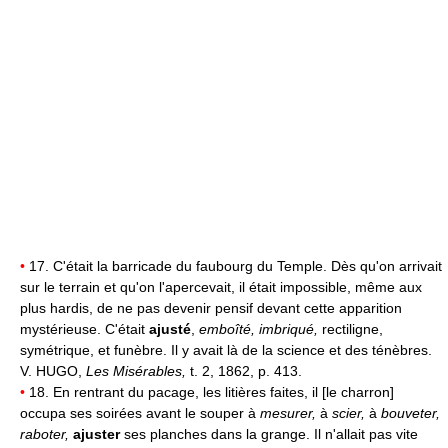
•
17. C'était la barricade du faubourg du Temple. Dès qu'on arrivait
sur le terrain et qu'on l'apercevait, il était impossible, même aux
plus hardis, de ne pas devenir pensif devant cette apparition
mystérieuse. C'était
ajusté
,
emboîté, imbriqué,
rectiligne,
symétrique, et funèbre. Il y avait là de la science et des ténèbres.
V. HUGO,
Les Misérables,
t. 2, 1862, p. 413.
•
18. En rentrant du pacage, les litières faites, il [le charron]
occupa ses soirées avant le souper à
mesurer,
à
scier,
à
bouveter,
raboter,
ajuster
ses planches dans la grange. Il n'allait pas vite