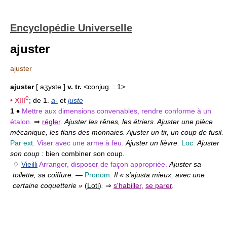
Encyclopédie Universelle
ajuster
ajuster
ajuster
[ aʒyste ]
v. tr.
<conjug. : 1>
e
•
XIII
; de 1.
a-
et
juste
1
♦
Mettre aux dimensions convenables, rendre conforme à un
étalon.
⇒
régler
.
Ajuster les rênes, les étriers. Ajuster une pièce
mécanique, les flans des monnaies. Ajuster un tir, un coup de fusil.
Par ext.
Viser avec une arme à feu.
Ajuster un lièvre.
Loc.
Ajuster
son coup :
bien combiner son coup.
♢
Vieilli
Arranger, disposer de façon appropriée.
Ajuster sa
toilette, sa coiffure.
—
Pronom.
Il « s'ajusta mieux, avec une
certaine coquetterie »
(
Loti
)
.
⇒
s'habiller
,
se parer
.