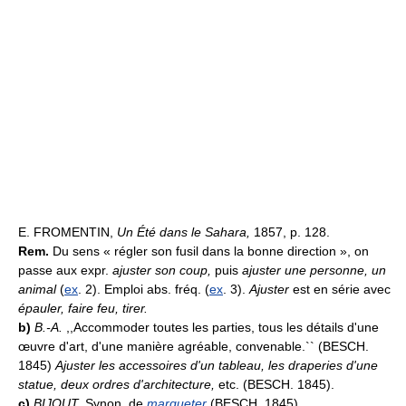
E. FROMENTIN,
Un Été dans le Sahara,
1857, p. 128.
Rem.
Du sens « régler son fusil dans la bonne direction », on
passe aux expr.
ajuster son coup,
puis
ajuster une personne, un
animal
(
ex
. 2). Emploi abs. fréq. (
ex
. 3).
Ajuster
est en série avec
épauler, faire feu, tirer.
b)
B.-A.
,,Accommoder toutes les parties, tous les détails d'une
œuvre d'art, d'une manière agréable, convenable.`` (BESCH.
1845)
Ajuster les accessoires d'un tableau, les draperies d'une
statue, deux ordres d'architecture,
etc. (BESCH. 1845).
c)
BIJOUT.
Synon. de
marqueter
(BESCH. 1845).