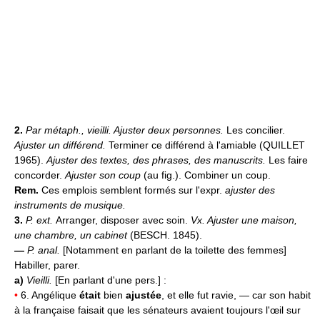
2.
Par métaph., vieilli.
Ajuster deux personnes.
Les concilier.
Ajuster un différend.
Terminer ce différend à l'amiable (QUILLET
1965).
Ajuster des textes, des phrases, des manuscrits.
Les faire
concorder.
Ajuster son coup
(au fig.). Combiner un coup.
Rem.
Ces emplois semblent formés sur l'expr.
ajuster des
instruments de musique.
3.
P. ext.
Arranger, disposer avec soin.
Vx.
Ajuster une maison,
une chambre, un cabinet
(BESCH. 1845).
—
P. anal.
[Notamment en parlant de la toilette des femmes]
Habiller, parer.
a)
Vieilli.
[En parlant d'une pers.] :
•
6. Angélique
était
bien
ajustée
, et elle fut ravie, — car son habit
à la française faisait que les sénateurs avaient toujours l'œil sur