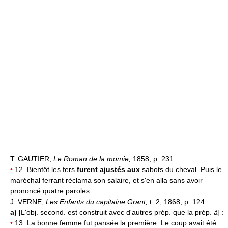
T. GAUTIER,
Le Roman de la momie,
1858, p. 231.
•
12. Bientôt les fers
furent ajustés aux
sabots du cheval. Puis le
maréchal ferrant réclama son salaire, et s'en alla sans avoir
prononcé quatre paroles.
J. VERNE,
Les Enfants du capitaine Grant,
t. 2, 1868, p. 124.
a)
[L'obj. second. est construit avec d'autres prép. que la prép.
à
] :
•
13. La bonne femme fut pansée la première. Le coup avait été