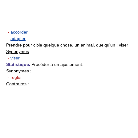
-
accorder
-
adapter
Prendre pour cible quelque chose, un animal, quelqu'un ; viser
Synonymes
:
-
viser
Statistique.
Procéder à un ajustement.
Synonymes
:
- régler
Contraires
: