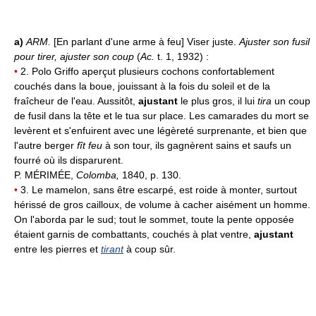
a)
ARM.
[En parlant d'une arme à feu] Viser juste.
Ajuster son fusil
pour tirer, ajuster son coup
(
Ac.
t. 1, 1932) :
•
2. Polo Griffo aperçut plusieurs cochons confortablement
couchés dans la boue, jouissant à la fois du soleil et de la
fraîcheur de l'eau. Aussitôt,
ajustant
le plus gros, il lui
tira
un coup
de fusil dans la tête et le tua sur place. Les camarades du mort se
levèrent et s'enfuirent avec une légèreté surprenante, et bien que
l'autre berger
fît feu
à son tour, ils gagnèrent sains et saufs un
fourré où ils disparurent.
P. MÉRIMÉE,
Colomba,
1840, p. 130.
•
3. Le mamelon, sans être escarpé, est roide à monter, surtout
hérissé de gros cailloux, de volume à cacher aisément un homme.
On l'aborda par le sud; tout le sommet, toute la pente opposée
étaient garnis de combattants, couchés à plat ventre,
ajustant
entre les pierres et
tirant
à coup sûr.