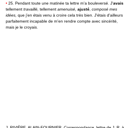
•
25. Pendant toute une matinée ta lettre m'a bouleversé. J'
avais
tellement
travaillé,
tellement
amenuisé,
ajusté
,
composé mes
idées,
que j'en étais venu à croire cela très bien. J'étais d'ailleurs
parfaitement incapable de m'en rendre compte avec sincérité,
mais je le croyais.
J. RIVIÈRE, ALAIN-FOURNIER,
Correspondance,
lettre de J. R. à