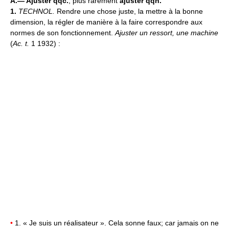
A.—
Ajuster qqc.
, plus rarement
ajuster qqn.
1.
TECHNOL.
Rendre une chose juste, la mettre à la bonne
dimension, la régler de manière à la faire correspondre aux
normes de son fonctionnement.
Ajuster un ressort, une machine
(
Ac. t.
1 1932) :
•
1. « Je suis un réalisateur ». Cela sonne faux; car jamais on ne